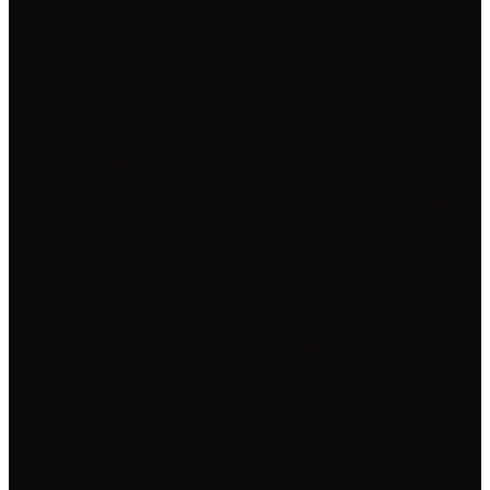
--
--
--
--